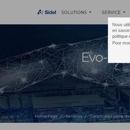
SOLUTIONS
SERVICE
Nous util
en savoir
politique
Pour modi
Evo-ON
Home Page /
Services /
Garantissez votre dis