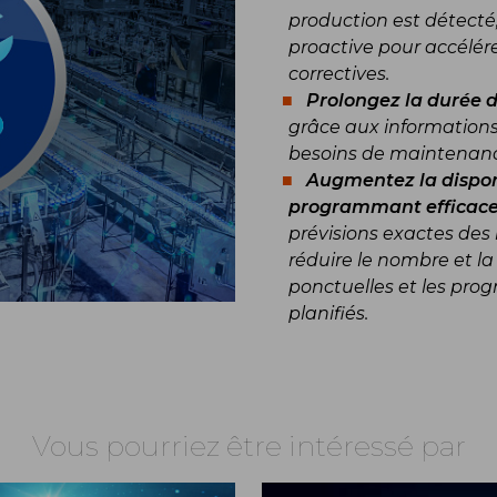
production est détecté
proactive pour accélér
correctives.
Prolongez la durée 
grâce aux informations 
besoins de maintenan
Augmentez la dispon
programmant efficac
prévisions exactes de
réduire le nombre et l
ponctuelles et les prog
planifiés.
Vous pourriez être intéressé par