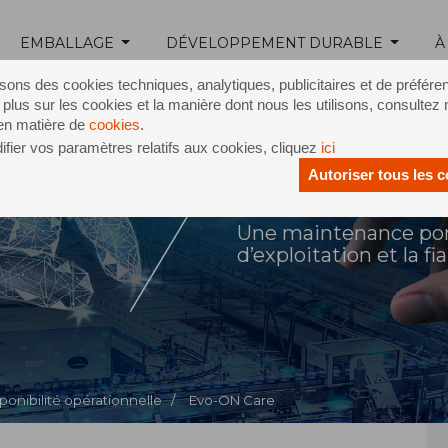
EMBALLAGE
DÉVELOPPEMENT DURABLE
À
isons des cookies techniques, analytiques, publicitaires et de préfére
 plus sur les cookies et la manière dont nous les utilisons, consultez 
 en matière de
cookies
.
fier vos paramètres relatifs aux cookies, cliquez
ici
Autoriser tous les 
® Care
Une maintenance ponc
d’exploitation et la f
ponibilité opérationnelle /
Evo-ON Care