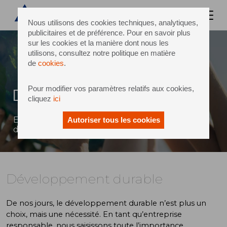
Nous utilisons des cookies techniques, analytiques,
publicitaires et de préférence. Pour en savoir plus
sur les cookies et la manière dont nous les
utilisons, consultez notre politique en matière
de
cookies
.
Pour modifier vos paramètres relatifs aux cookies,
Développement durable
cliquez
ici
Engagement en faveur du développement
Autoriser tous les cookies
durable et de l’efficacité
Développement durable
De nos jours, le développement durable n’est plus un
choix, mais une nécessité. En tant qu’entreprise
responsable, nous saisissons toute l’importance