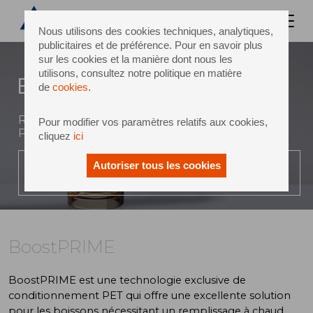
Nous utilisons des cookies techniques, analytiques,
publicitaires et de préférence. Pour en savoir plus
sur les cookies et la manière dont nous les
utilisons, consultez notre politique en matière
BoostPRIME
de
cookies
.
Remplissage à chaud de boissons en bouteilles
Pour modifier vos paramètres relatifs aux cookies,
PET : premiumisation et génération de revenus
cliquez
ici
Autoriser tous les cookies
LIRE LA VIDÉO
BoostPRIME
BoostPRIME est une technologie exclusive de
conditionnement PET qui offre une excellente solution
pour les boissons nécessitant un remplissage à chaud.