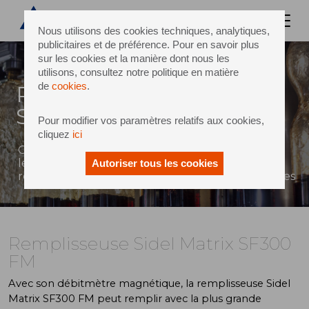
Nous utilisons des cookies techniques, analytiques,
publicitaires et de préférence. Pour en savoir plus
sur les cookies et la manière dont nous les
utilisons, consultez notre politique en matière
de
cookies
.
Remplisseuse Sidel Matrix
SF300 FM
Pour modifier vos paramètres relatifs aux cookies,
cliquez
ici
Contrôle volumétrique électronique assuré par
les débitmètres pour garantir la précision du
Autoriser tous les cookies
remplissage des boissons gazeuses non alcoolisées
Remplisseuse Sidel Matrix SF300
FM
Avec son débitmètre magnétique, la remplisseuse Sidel
Matrix SF300 FM peut remplir avec la plus grande