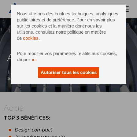
Nous utilisons des cookies techniques, analytiques,
publicitaires et de préférence. Pour en savoir plus
sur les cookies et la manière dont nous les
utilisons, consultez notre politique en matière
de
cookies
.
Pour modifier vos paramètres relatifs aux cookies,
Aqua
cliquez
ici
Laveuse de bouteilles basse-moyenne cadences
Autoriser tous les cookies
au design compact et à la technologie de pointe
Aqua
TOP 3 BÉNÉFICES:
Design compact
Technologie de pointe