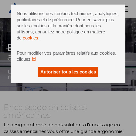
Nous utilisons des cookies techniques, analytiques,
publicitaires et de préférence. Pour en savoir plus
sur les cookies et la manière dont nous les
utilisons, consultez notre politique en matière
de
cookies
.
Encaissage en caisses
Pour modifier vos paramètres relatifs aux cookies,
américaines
cliquez
ici
La combinaison parfaite entre haute cadence,
Autoriser tous les cookies
flexibilité et fiabilité
Encaissage en caisses
américaines
Le design optimisé de nos solutions d'encaissage en
caisses américaines vous offre une grande ergonomie.