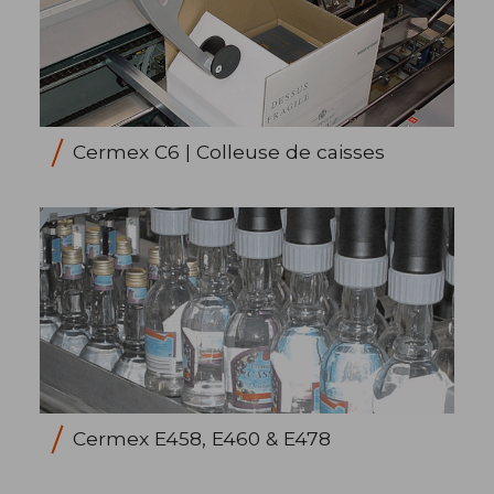
Cermex C6 | Colleuse de caisses
Cermex E458, E460 & E478