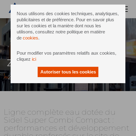
Nous utilisons des cookies techniques, analytiques,
publicitaires et de préférence. Pour en savoir plus
sur les cookies et la manière dont nous les
utilisons, consultez notre politique en matière
de
cookies
.
Pour modifier vos paramètres relatifs aux cookies,
cliquez
ici
Zulal Water
Autoriser tous les cookies
2 novembre 2021
Ligne complète eau dotée du
Sidel Super Combi Compact :
performances et développement
durable renforcés sur le site de