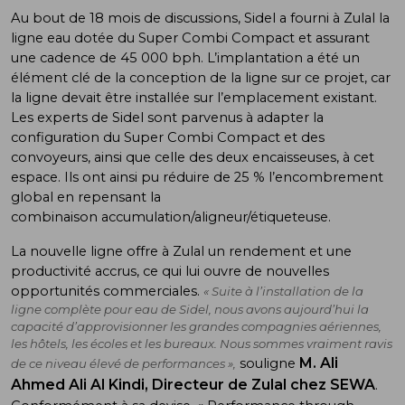
Au bout de 18 mois de discussions, Sidel a fourni à Zulal la
ligne eau dotée du Super Combi Compact et assurant
une cadence de 45 000 bph. L’implantation a été un
élément clé de la conception de la ligne sur ce projet, car
la ligne devait être installée sur l’emplacement existant.
Les experts de Sidel sont parvenus à adapter la
configuration du Super Combi Compact et des
convoyeurs, ainsi que celle des deux encaisseuses, à cet
espace. Ils ont ainsi pu réduire de 25 % l’encombrement
global en repensant la
combinaison accumulation/aligneur/étiqueteuse.
La nouvelle ligne offre à Zulal un rendement et une
productivité accrus, ce qui lui ouvre de nouvelles
opportunités commerciales.
« Suite à l’installation de la
ligne complète pour eau de Sidel, nous avons aujourd’hui la
capacité d’approvisionner les grandes compagnies aériennes,
les hôtels, les écoles et les bureaux. Nous sommes vraiment ravis
M. Ali
souligne
de ce niveau élevé de performances »,
Ahmed Ali Al Kindi, Directeur de Zulal chez SEWA
.