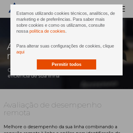
Estamos utilizando cookies técnicos, analíticos, de
marketing e de preferências. Para saber mais
sobre cookies e como os utilizamos, consulte
nossa
política de cookies
.
Avaliação de desempenho
Para alterar suas configurações de cookies, clique
aqui
remota
Permitir todos
Conexão remota para apoiar o aumento de
eficiência de sua linha
Avaliação de desempenho
remota
Melhore o desempenho da sua linha combinando a