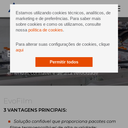
Estamos utilizando cookies técnicos, analíticos, de
marketing e de preferências. Para saber mais
sobre cookies e como os utilizamos, consulte
nossa
política de cookies
.
Para alterar suas configurações de cookies, clique
aqui
EvoFilm
Permitir todos
Empacotamento com filme termoencolhível sem
emendas, confiável e de alta velocidade
EvoFilm
3 VANTAGENS PRINCIPAIS:
Solução confiável que proporciona pacotes com
filme termoencolhível de alta qualidade;