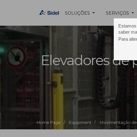
SOLUÇÕES
SERVIÇOS
Estamos u
saber ma
Para alte
Elevadores de 
Home Page /
Equipment /
Movimentação de 