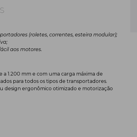
s
ortadores (roletes, correntes, esteira modular);
va;
ácil aos motores.
te a 1.200 mm e com uma carga máxima de
uados para todos os tipos de transportadores.
eu design ergonômico otimizado e motorização