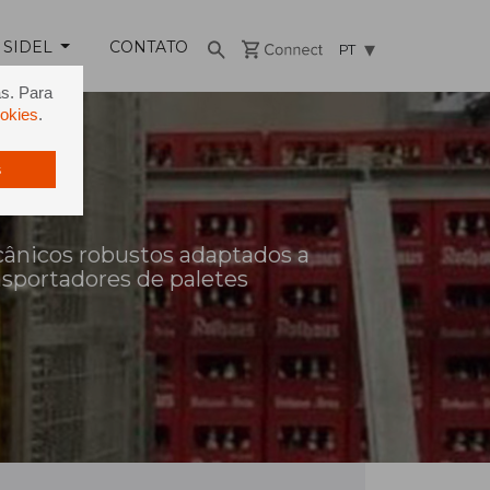
 SIDEL
CONTATO
PT
as. Para
ookies
.
s
ânicos robustos adaptados a
nsportadores de paletes