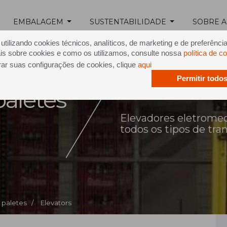
EMBALAGEM
SUSTENTABILIDADE
SOBRE A
tilizando cookies técnicos, analíticos, de marketing e de preferênci
is sobre cookies e como os utilizamos, consulte nossa
política de c
rar suas configurações de cookies, clique
aqui
Permitir todo
paletes
Elevadores eletromec
todos os tipos de tra
paletes /
Elevators