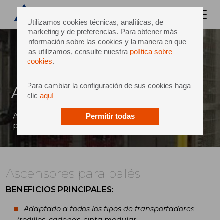
Utilizamos cookies técnicas, analíticas, de
marketing y de preferencias. Para obtener más
información sobre las cookies y la manera en que
las utilizamos, consulte nuestra
política sobre
cookies
.
Para cambiar la configuración de sus cookies haga
Ascensores para palés
clic
aquí
Ascensores electromecánicos y robustos aptos
Permitir todas
para todo tipo de transportadores
Ascensores para palés
BENEFICIOS PRINCIPALES:
Adaptado a todos los tipos de transportadores
(rodillos, cadenas, cinta modular)