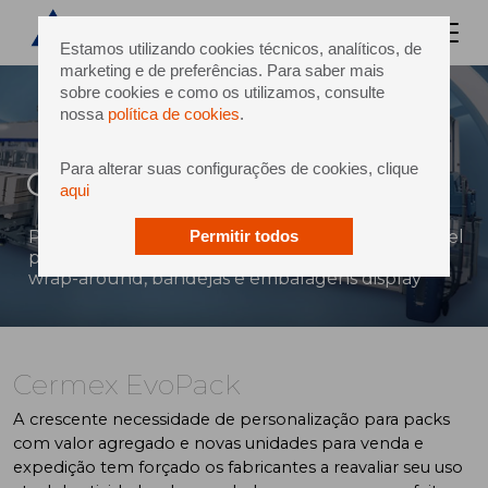
Estamos utilizando cookies técnicos, analíticos, de
marketing e de preferências. Para saber mais
sobre cookies e como os utilizamos, consulte
nossa
política de cookies
.
Para alterar suas configurações de cookies, clique
Cermex EvoPack
aqui
Plataforma de encaixotamento altamente flexível
Permitir todos
para frascos com formas complexas em folhas
wrap-around, bandejas e embalagens display
Cermex EvoPack
A crescente necessidade de personalização para packs
com valor agregado e novas unidades para venda e
expedição tem forçado os fabricantes a reavaliar seu uso