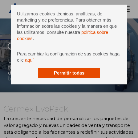
Utilizamos cookies técnicas, analíticas, de
marketing y de preferencias. Para obtener más
información sobre las cookies y la manera en que
las utilizamos, consulte nuestra
política sobre
cookies
.
Cermex EvoPack
Para cambiar la configuración de sus cookies haga
clic
aquí
Una plataforma de empacado sumamente
flexible para envases de formas especiales
dispuestos en cartones planos envolventes,
Permitir todas
bandejas y embalajes listos para las estanterías
Cermex EvoPack
La creciente necesidad de personalizar los paquetes de
valor agregado y nuevas unidades de venta y transporte
está obligando a los fabricantes a redefinir sus actividades