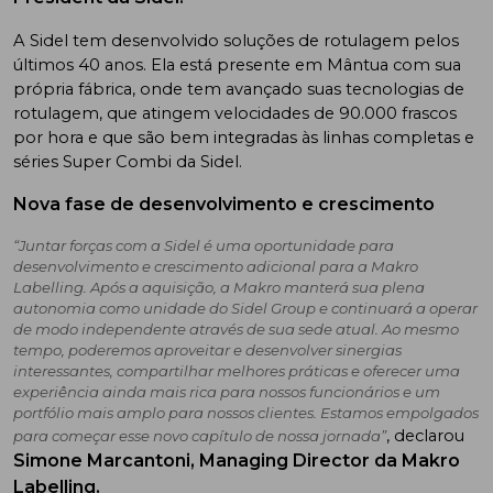
A Sidel tem desenvolvido soluções de rotulagem pelos
últimos 40 anos. Ela está presente em Mântua com sua
própria fábrica, onde tem avançado suas tecnologias de
rotulagem, que atingem velocidades de 90.000 frascos
por hora e que são bem integradas às linhas completas e
séries Super Combi da Sidel.
Nova fase de desenvolvimento e crescimento
“Juntar forças com a Sidel é uma oportunidade para
desenvolvimento e crescimento adicional para a Makro
Labelling. Após a aquisição, a Makro manterá sua plena
autonomia como unidade do Sidel Group e continuará a operar
de modo independente através de sua sede atual. Ao mesmo
tempo, poderemos aproveitar e desenvolver sinergias
interessantes, compartilhar melhores práticas e oferecer uma
experiência ainda mais rica para nossos funcionários e um
portfólio mais amplo para nossos clientes. Estamos empolgados
, declarou
para começar esse novo capítulo de nossa jornada”
Simone Marcantoni, Managing Director da Makro
Labelling.