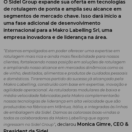
O Sidel Group expande sua oferta em tecnologias
de rotulagem de ponta e amplia seu alcance em
segmentos de mercado chave. Isso dará início a
uma fase adicional de desenvolvimento
internacional para a Makro Labelling Srl, uma
empresa inovadora e de liderança na área.
“Estamos empolgados em poder oferecer uma expertise em
rotulagem mais rica e ainda mais flexibilidade para nossos
clientes, fortalecendo nossa posição em soluções de rotulagem
e ampliando nosso alcance em mercados dinâmicos como os
de vinho, destilados, alimentos e produtos de cuidados pessoais
e domésticos. Tiraremos partido do sucesso já alcançado pela
Makro Labelling, construído com base em expertise, inovação e
agilidade operacional. As rotuladoras modulares de baixa e
média velocidade fabricadas pela Makro complementarão
nossas tecnologias de liderança em alta velocidade que são
produzidas na fábrica em Mântua, Itália, e integradas às linhas
de embalagem da Sidel. Damos as calorosas boas-vindas a
todos os colaboradores da Makro Labelling que agora
Monica Gimre, CEO &
, declarou
ingressam no Sidel Group”
President da Sidel.