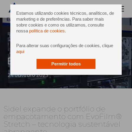
Estamos utilizando cookies técnicos, analíticos, de
marketing e de preferências. Para saber mais
sobre cookies e como os utilizamos, consulte
nossa
política de cookies
.
Para alterar suas configurações de cookies, clique
aqui
EvoFilm Stretch
Permitir todos
24 outubro 2023
Sidel expande o portfólio de
empacotamento com EvoFilm®
Stretch – tecnologia sustentável
abrangente