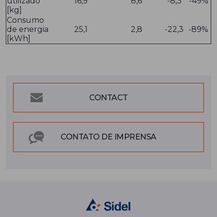
utilizado
16,9
8,6
-8,3
-49%
[kg]
Consumo
de energia
25,1
2,8
-22,3
-89%
[kWh]
CONTACT
CONTATO DE IMPRENSA