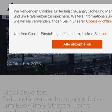
Wir verwenden Cookies für technische, analytische und Ma
und um Präferenzen zu speichern. Weitere Informationen ü
wie wir sie verwenden, finden Sie in unserer
Cookie-Richtlini
Um Ihre Cookie-Einstellungen zu ändern, klicken Sie
hier
Alle akzeptieren
EvoFilm Stretch
24 Oktober 2023
Sidel erweitert
Sekundärverpackungsportfolio
um EvoFilm® Stretch – eine
hochkarätige, nachhaltige