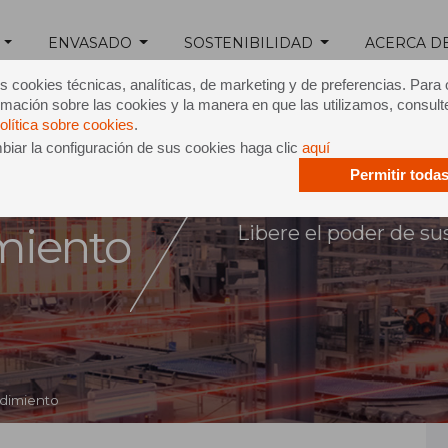
ENVASADO
SOSTENIBILIDAD
ACERCA D
s cookies técnicas, analíticas, de marketing y de preferencias. Para
mación sobre las cookies y la manera en que las utilizamos, consult
olítica sobre cookies
.
iar la configuración de sus cookies haga clic
aquí
Permitir toda
nes de
miento
Libere el poder de su
ndimiento