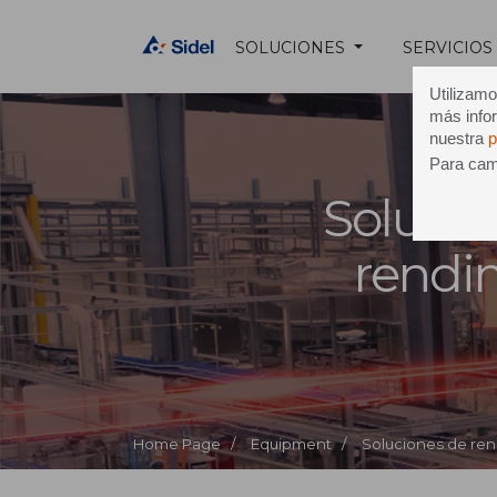
SOLUCIONES
SERVICIOS
Utilizamo
más infor
nuestra
p
Para camb
Solucio
rendi
Home Page /
Equipment /
Soluciones de re