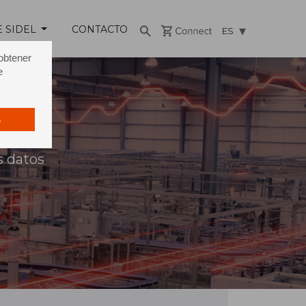
E SIDEL
CONTACTO
ES
 obtener
e
s
s datos