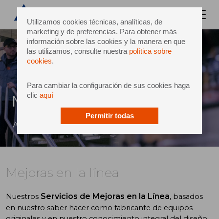
Utilizamos cookies técnicas, analíticas, de
marketing y de preferencias. Para obtener más
información sobre las cookies y la manera en que
las utilizamos, consulte nuestra
política sobre
cookies
.
Para cambiar la configuración de sus cookies haga
clic
aquí
Mejoras en la línea
Permitir todas
Aumente el desempeño global de su línea
Mejoras en la línea
Servicios de Mejoras en la Línea
Nuestros
, basados
en nuestro saber hacer como fabricante de equipos
originales y en nuestro conocimiento integral del diseño