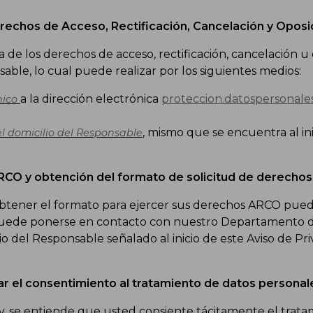
echos de Acceso, Rectificación, Cancelación y Oposic
e los derechos de acceso, rectificación, cancelación u o
le, lo cual puede realizar por los siguientes medios:
a la dirección electrónica
proteccion.datospersonale
nico
, mismo que se encuentra al ini
l domicilio del Responsable
CO y obtención del formato de solicitud de derechos
obtener el formato para ejercer sus derechos ARCO puede
puede ponerse en contacto con nuestro Departamento de
io del Responsable señalado al inicio de este Aviso de Pri
 el consentimiento al tratamiento de datos personal
ey, se entiende que usted consiente tácitamente el trat