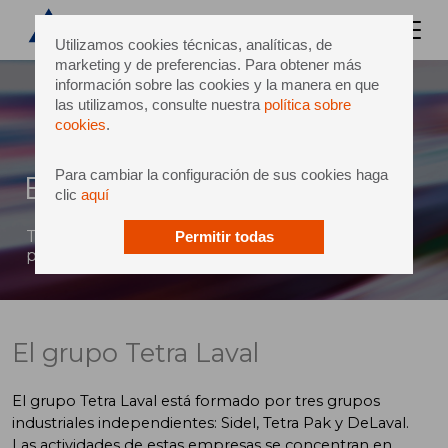
Utilizamos cookies técnicas, analíticas, de
marketing y de preferencias. Para obtener más
información sobre las cookies y la manera en que
las utilizamos, consulte nuestra
política sobre
cookies
.
Para cambiar la configuración de sus cookies haga
El grupo Tetra Laval
clic
aquí
Tetra laval es un grupo industrial de capital
Permitir todas
privado, de origen sueco y con sede en suiza.
El grupo Tetra Laval
El grupo Tetra Laval está formado por tres grupos
industriales independientes: Sidel, Tetra Pak y DeLaval.
Las actividades de estas empresas se concentran en