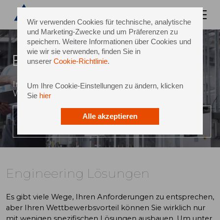
Wir verwenden Cookies für technische, analytische
und Marketing-Zwecke und um Präferenzen zu
speichern. Weitere Informationen über Cookies und
wie wir sie verwenden, finden Sie in
Engineering Lösungen
unserer
Cookie-Richtlinie
.
Innovatives Denken und Know-how der
Um Ihre Cookie-Einstellungen zu ändern, klicken
Weltklasse
Sie
hier
Alle akzeptieren
VIDEO ABSPIELEN
Engineering Lösungen
Es gibt viele Wege, Ihren Anforderungen zu entsprechen,
aber Ihren Wettbewerbsvorteil können Sie wirklich nur
mit wenigen spezifischen Lösungen ausbauen. Um unter