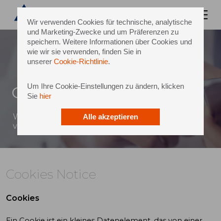
Wir verwenden Cookies für technische, analytische
und Marketing-Zwecke und um Präferenzen zu
speichern. Weitere Informationen über Cookies und
wie wir sie verwenden, finden Sie in
unserer
Cookie-Richtlinie
.
Um Ihre Cookie-Einstellungen zu ändern, klicken
Cookies Notice
Sie
hier
Wir verwenden Cookies, um Ihr Surferlebnis zu
Alle akzeptieren
verbessern
Cookies Notice
Cookies
Ein Cookie ist ein kleines Datenelement, das von einer