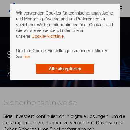
Wir verwenden Cookies für technische, analytische
und Marketing-Zwecke und um Präferenzen zu
speichern. Weitere Informationen über Cookies und
wie wir sie verwenden, finden Sie in
unserer
Cookie-Richtlinie
.
Um Ihre Cookie-Einstellungen zu ändern, klicken
Sicherheitshinweise
Sie
hier
Erhalt des Schutzes und der Sicherheit der
Alle akzeptieren
Anlagen und Services von Sidel
Sicherheitshinweise
Sidel investiert kontinuierlich in digitale Lösungen, um die
Leistung für unsere Kunden zu verbessern. Das Team für
Cyber-Sicherheit von Sidel befasst sich mit