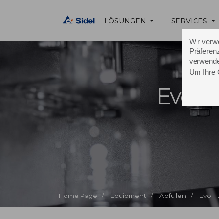
LÖSUNGEN
SERVICES
Wir verw
Präferenz
verwende
Um Ihre 
EvoFI
Home Page /
Equipment /
Abfüllen /
EvoFI