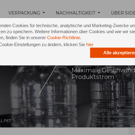
VERPACKUNG
NACHHALTIGKEIT
ÜBER SID
enden Cookies für technische, analytische und Marketing-Zwecke u
en zu speichern. Weitere Informationen über Cookies und wie wir si
n, finden Sie in unserer
Cookie-Richtlinie
.
Cookie-Einstellungen zu ändern, klicken Sie
hier
Alle akzeptiere
LL PET
Maximale Geschwindi
Produktstrom
LL PET