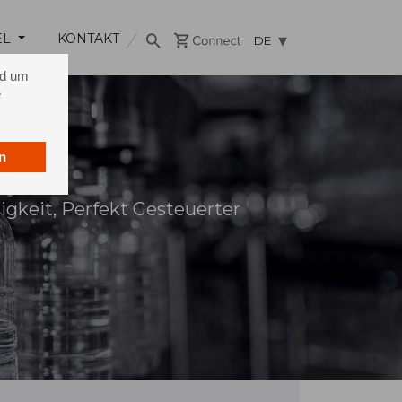
EL
KONTAKT
DE
nd um
e
n
gkeit, Perfekt Gesteuerter