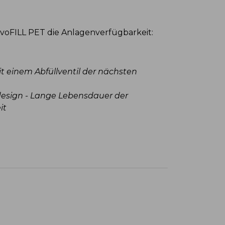
Hohe Qual
Umrüstv
voFILL PET die Anlagenverfügbarkeit:
EvoFILL PET 
vollständige
zurückbleib
 einem Abfüllventil der nächsten
design - Lange Lebensdauer der
Sehr gu
it
Das Abf
kontaktlo
ausgewec
Sternrä
schnelle
Erhältl
Minuten