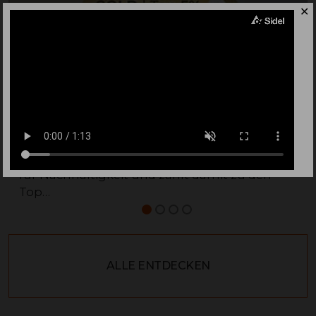
✕
Sidel erhält die EcoVadis-Gold-Medaille 2026
für Nachhaltigkeit und zählt damit zu den
Top…
ALLE ENTDECKEN