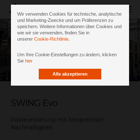
Wir verwenden Cookies für technische, analytische
und Marketing-Zwecke und um Präferenzen zu
speichern. Weitere Informationen über Cookies und
wie wir sie verwenden, finden Sie in
unserer
Cookie-Richtlinie
.
Um Ihre Cookie-Einstellungen zu ändern, klicken
Sie
hier
Alle akzeptieren
SWING Evo
Pasteurisierung mit beispielloser
Nachhaltigkeit