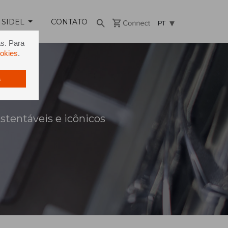
 SIDEL
CONTATO
PT
as. Para
ookies
.
s
stentáveis e icônicos