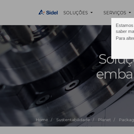
SOLUÇÕES
SERVIÇOS
Estamos u
saber ma
Para alte
Soluç
emba
Home /
Sustentabilidade /
Planet /
Packagi