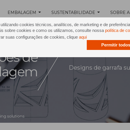
EMBALAGEM
SUSTENTABILIDADE
SOBRE A
tilizando cookies técnicos, analíticos, de marketing e de preferênci
is sobre cookies e como os utilizamos, consulte nossa
política de c
rar suas configurações de cookies, clique
aqui
Permitir todo
ões de
lagem
Designs de garrafa su
ng solutions