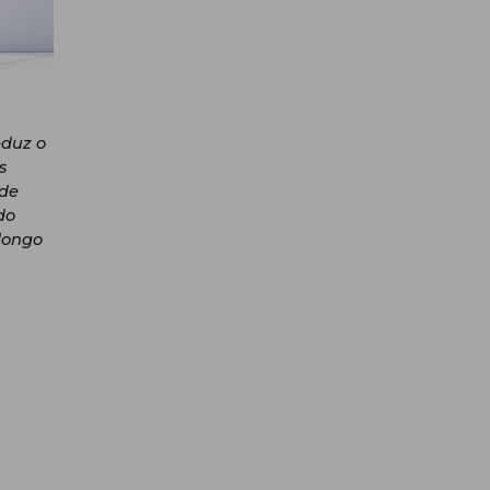
eduz o
s
 de
do
longo