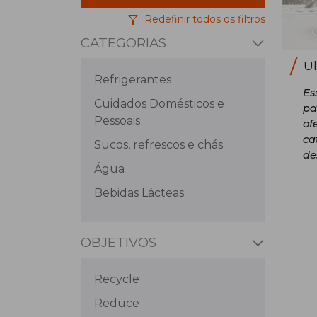
Redefinir todos os filtros
CATEGORIAS
Ul
Refrigerantes
Es
Cuidados Domésticos e
pa
Pessoais
of
ca
Sucos, refrescos e chás
de
Água
Bebidas Lácteas
OBJETIVOS
Recycle
Reduce