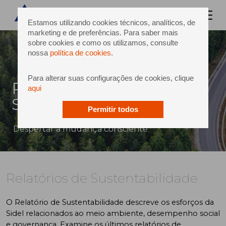
Estamos utilizando cookies técnicos, analíticos, de
marketing e de preferências. Para saber mais
sobre cookies e como os utilizamos, consulte
nossa
política de cookies
.
Para alterar suas configurações de cookies, clique
Relatórios de
aqui
Sustentabilidade
Permitir todos
Despertar a mudança consciente
Relatórios de Sustentabilidade
O Relatório de Sustentabilidade descreve os esforços da
Sidel relacionados ao meio ambiente, desempenho social
e governança. Examine os últimos relatórios de