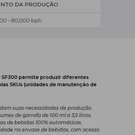
ENTO DA PRODUÇÃO
000 - 80,000 bph
Eficiente
i SF300 permite produzir diferentes
A Combi SF3
plas SKUs (unidades de manutenção de
maior eficiê
Melhori
ndam suas necessidades de produção.
Até 12%
es de garrafa de 100 ml a 3,5 litros.
Até 98% 
ocas de bebidas 100% automáticas.
30% me
lidade no envase de bebidas, com acesso
Compact