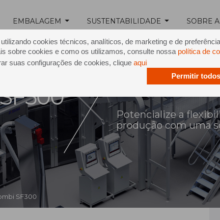
EMBALAGEM
SUSTENTABILIDADE
SOBRE A
tilizando cookies técnicos, analíticos, de marketing e de preferênci
is sobre cookies e como os utilizamos, consulte nossa
política de c
rar suas configurações de cookies, clique
aqui
Permitir todo
 SF300
Potencialize a flexibi
produção com uma so
Combi SF300