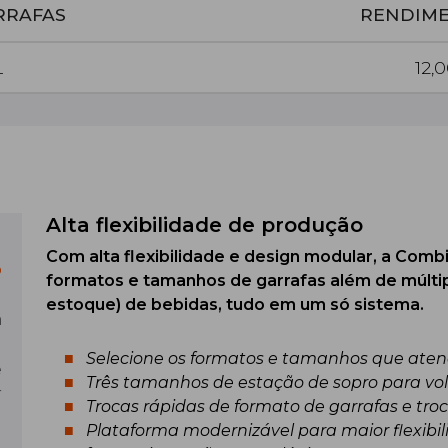
RRAFAS
RENDIM
L
12,
Alta flexibilidade de produção
Com alta flexibilidade e design modular, a Comb
o
formatos e tamanhos de garrafas além de múlti
estoque) de bebidas, tudo em um só sistema.
a
Selecione os formatos e tamanhos que ate
e
Três tamanhos de estação de sopro para volum
r
Trocas rápidas de formato de garrafas e tr
Plataforma modernizável para maior flexibi
l