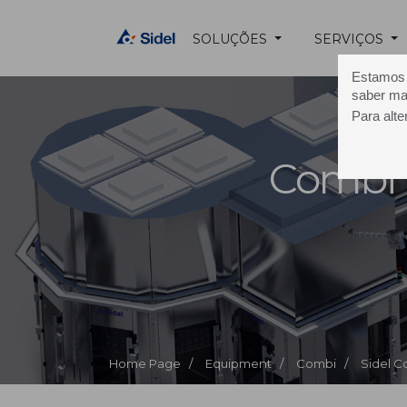
SOLUÇÕES
SERVIÇOS
Estamos u
saber ma
Para alte
Combi
Home Page /
Equipment /
Combi /
Sidel 