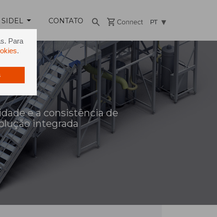
 SIDEL
CONTATO
PT
as. Para
ookies
.
s
lidade e a consistência de
lução integrada