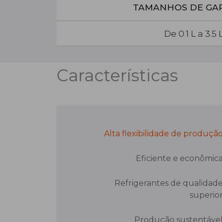
TAMANHOS DE GA
De 0.1 L a 3.5 
Características
Alta flexibilidade de produçã
Eficiente e econômic
Refrigerantes de qualidad
superio
Produção sustentáve