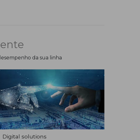
Trocas 
O compa
o consumo
O siste
impacto 
iente
 desempenho da sua linha
Digital solutions