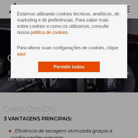
Estamos utilizando cookies técnicos, analíticos, de
marketing e de preferências. Para saber mais
sobre cookies e como os utilizamos, consulte
nossa
política de cookies
.
Para alterar suas configurações de cookies, clique
aqui
Gebo OptiDry
Permitir todos
Eficiência de secagem otimizada e baixo consumo
de energia
Gebo OptiDry
3 VANTAGENS PRINCIPAIS:
Eficiência de secagem otimizada graças a
configurações precisas;