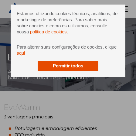
Estamos utilizando cookies técnicos, analíticos, de
marketing e de preferências. Para saber mais
sobre cookies e como os utilizamos, consulte
nossa
política de cookies
.
Para alterar suas configurações de cookies, clique
aqui
EvoWarm
Permitir todos
Aquecimento de produtos de alta qualidade,
baixo custo total de propriedade
EvoWarm
3 vantagens principais
Rotulagem e embalagem eficientes
TCO reduzido