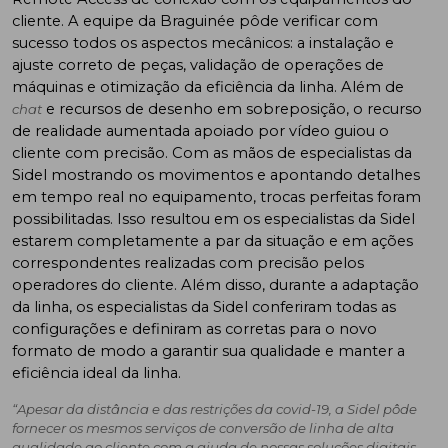
cliente. A equipe da Braguinée pôde verificar com
sucesso todos os aspectos mecânicos: a instalação e
ajuste correto de peças, validação de operações de
máquinas e otimização da eficiência da linha. Além de
e recursos de desenho em sobreposição, o recurso
chat
de realidade aumentada apoiado por vídeo guiou o
cliente com precisão. Com as mãos de especialistas da
Sidel mostrando os movimentos e apontando detalhes
em tempo real no equipamento, trocas perfeitas foram
possibilitadas. Isso resultou em os especialistas da Sidel
estarem completamente a par da situação e em ações
correspondentes realizadas com precisão pelos
operadores do cliente. Além disso, durante a adaptação
da linha, os especialistas da Sidel conferiram todas as
configurações e definiram as corretas para o novo
formato de modo a garantir sua qualidade e manter a
eficiência ideal da linha.
“Apesar da distância e das restrições da covid-19, a Sidel pôde
fornecer os mesmos serviços de conversão de linha de alta
qualidade ao cliente com a ajuda de nossas soluções digitais,