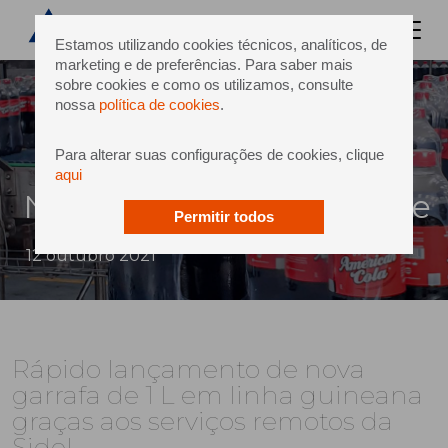
Estamos utilizando cookies técnicos, analíticos, de
marketing e de preferências. Para saber mais
sobre cookies e como os utilizamos, consulte
nossa
política de cookies
.
Para alterar suas configurações de cookies, clique
aqui
Nouvelle Brasserie de Guinée
Permitir todos
12 outubro 2021
Rápido lançamento de nova
garrafa de 1 L em linha guineana
graças aos serviços remotos da
Sidel