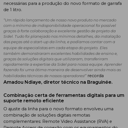
necessárias para a produção do novo formato de garrafa
de 1 litro.
“Um rápido lançamento de nosso novo produto no mercado
com o mínimo de indisponibilidade operacional foi possível
graças à forte colaboração e excelente gestão de projeto da
Sidel. Tudo foi planejado nos mínimos detalhes, da instalação
das peças até o start-up da linha, e podíamos contar com a
equipe de especialistas em cada etapa do projeto.
Eles
também demonstraram excelentes habilidades de ensino e,
graças às soluções digitais que utilizaram, transferiram
rapidamente a expertise da Sidel para nossa equipe. Aprender
fazendo foi uma ótima maneira de desenvolver ainda mais as
recorda
habilidades técnicas de nossos operadores!”
Amadou Ndiaye, diretor técnico na Braguinée.
Combinação certa de ferramentas digitais para um
suporte remoto eficiente
O ajuste da linha para o novo formato envolveu uma
combinação de soluções digitais remotas
complementares: Remote Video Assistance (RVA) e
Remote Access de conexão com os equipamentos do