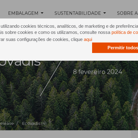
EMBALAGEM
SUSTENTABILIDADE
SOBRE A
tilizando cookies técnicos, analíticos, de marketing e de preferênci
is sobre cookies e como os utilizamos, consulte nossa
política de c
rar suas configurações de cookies, clique
aqui
Permitir todo
oVadis
8 fevereiro 2024
Release /
EcoVadis (4)