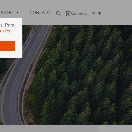
 SIDEL
CONTATO
PT
as. Para
ookies
.
s