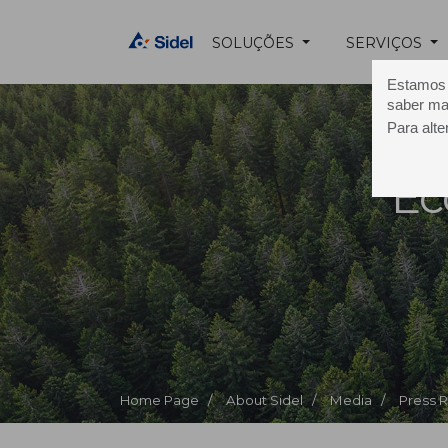
SOLUÇÕES
SERVIÇOS
Estamos u
saber ma
Para alte
Ec
Home Page /
About Sidel /
Media /
Press 