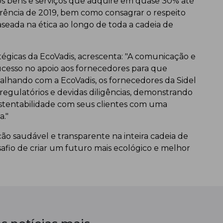
nos bens e serviços que adquire em quase 30% até
ência de 2019, bem como consagrar o respeito
seada na ética ao longo de toda a cadeia de
tégicas da EcoVadis, acrescenta: "A comunicação e
sucesso no apoio aos fornecedores para que
balhando com a EcoVadis, os fornecedores da Sidel
regulatórios e devidas diligências, demonstrando
tentabilidade com seus clientes com uma
a."
ão saudável e transparente na inteira cadeia de
safio de criar um futuro mais ecológico e melhor