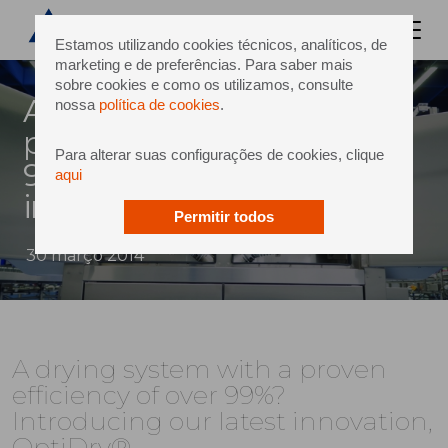
Estamos utilizando cookies técnicos, analíticos, de
marketing e de preferências. Para saber mais
sobre cookies e como os utilizamos, consulte
A drying system with a
nossa
política de cookies
.
proven efficiency of over
Para alterar suas configurações de cookies, clique
99%? Introducing our latest
aqui
innovation, OptiDry®
Permitir todos
30 março 2014
A drying system with a proven
efficiency of over 99%?
Introducing our latest innovation,
OptiDry®