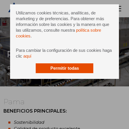
Utilizamos cookies técnicas, analíticas, de
marketing y de preferencias. Para obtener más
información sobre las cookies y la manera en que
las utilizamos, consulte nuestra
política sobre
cookies
.
Para cambiar la configuración de sus cookies haga
Pama
clic
aquí
Pasteurización de máxima eficiencia y ahorro
Permitir todas
energético
Pama
BENEFICIOS PRINCIPALES
:
Sostenibilidad
Calidad de producto excelente