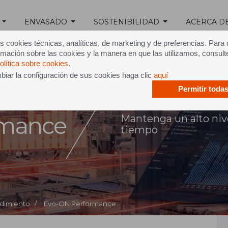
ENVASADO
SOSTENIBILIDAD
ACERCA D
s cookies técnicas, analíticas, de marketing y de preferencias. Para
mación sobre las cookies y la manera en que las utilizamos, consult
olítica sobre cookies
.
iar la configuración de sus cookies haga clic
aquí
Permitir toda
o-ON®
rmance
Mantenga un alto nivel
tiempo
ndimiento /
Evo-ON Performance