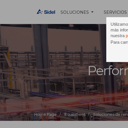
SOLUCIONES
SERVICIOS
Utilizamo
más infor
nuestra
p
Para camb
Ev
Perfo
Home Page /
Equipment /
Soluciones de re