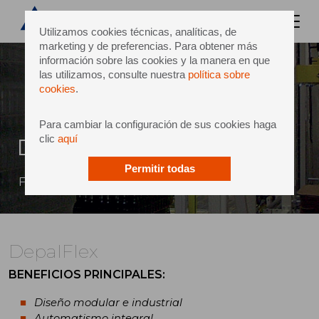
Utilizamos cookies técnicas, analíticas, de
marketing y de preferencias. Para obtener más
información sobre las cookies y la manera en que
las utilizamos, consulte nuestra
política sobre
cookies
.
Para cambiar la configuración de sus cookies haga
clic
aquí
DepalFlex
Permitir todas
Facilidad de uso y flexible
DepalFlex
BENEFICIOS PRINCIPALES
:
Diseño modular e industrial
Automatismo integral