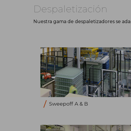
Despaletización
Nuestra gama de despaletizadores se adap
Sweepoff A & B