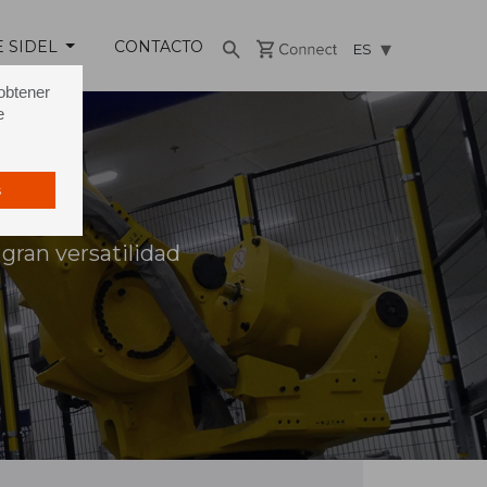
E SIDEL
CONTACTO
ES
 obtener
e
s
gran versatilidad