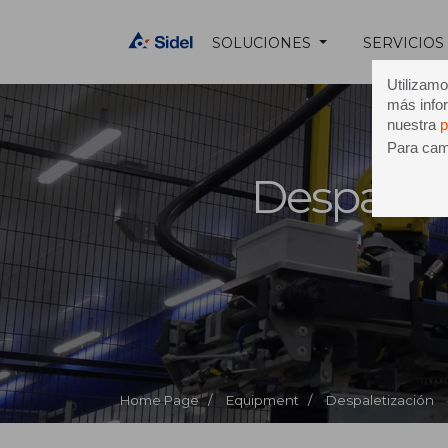
SOLUCIONES
SERVICIOS
Utilizamo
más infor
nuestra
p
Para camb
Despaleti
Home Page /
Equipment /
Despaletización