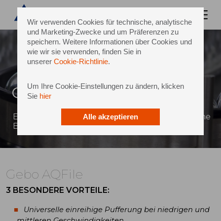
Wir verwenden Cookies für technische, analytische
und Marketing-Zwecke und um Präferenzen zu
speichern. Weitere Informationen über Cookies und
wie wir sie verwenden, finden Sie in
unserer
Cookie-Richtlinie
.
Um Ihre Cookie-Einstellungen zu ändern, klicken
Gebo AQFile
Sie
hier
Einreihige Pufferung – das Richtige für zahlreiche
Alle akzeptieren
Branchen, Materialien, Formen und Formate
Gebo AQFile
3 BESONDERE VORTEILE:
Universelle einreihige Pufferung bei niedrigen und
mittleren Geschwindigkeiten