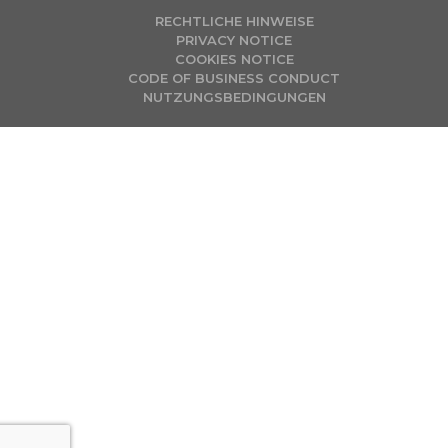
RECHTLICHE HINWEISE
PRIVACY NOTICE
COOKIES NOTICE
CODE OF BUSINESS CONDUCT
NUTZUNGSBEDINGUNGEN