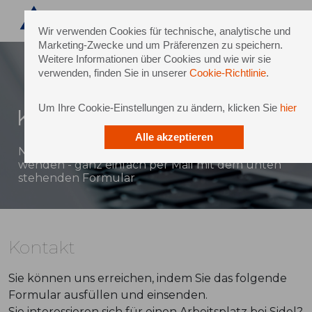
Wir verwenden Cookies für technische, analytische und
Marketing-Zwecke und um Präferenzen zu speichern.
Weitere Informationen über Cookies und wie wir sie
verwenden, finden Sie in unserer
Cookie-Richtlinie
.
Um Ihre Cookie-Einstellungen zu ändern, klicken Sie
hier
Kontakt
Alle akzeptieren
Natürlich können Sie sich auch direkt an Sidel
wenden - ganz einfach per Mail mit dem unten
stehenden Formular
Kontakt
Sie können uns erreichen, indem Sie das folgende
Formular ausfüllen und einsenden.
Sie interessieren sich für einen Arbeitsplatz bei Sidel?