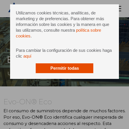
Utilizamos cookies técnicas, analíticas, de
marketing y de preferencias. Para obtener más
información sobre las cookies y la manera en que
las utilizamos, consulte nuestra
política sobre
cookies
.
Para cambiar la configuración de sus cookies haga
clic
aquí
Evo-ON® Eco
Permitir todas
Un menor impacto ambiental de los equipos
Evo-ON® Eco
El consumo de suministros depende de muchos factores.
Por eso, Evo-ON® Eco identifica cualquier inesperada de
consumo y desencadena acciones al respecto. Esta