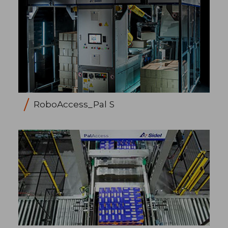
RoboAccess_Pal S