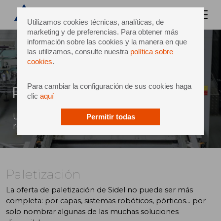
Utilizamos cookies técnicas, analíticas, de
marketing y de preferencias. Para obtener más
información sobre las cookies y la manera en que
las utilizamos, consulte nuestra
política sobre
cookies
.
Para cambiar la configuración de sus cookies haga
Paletización
clic
aquí
Una gama increíblemente versátil con una gran
Permitir todas
relación calidad-precio
Paletización
La oferta de paletización de Sidel no puede ser más
completa: por capas, sistemas robóticos, pórticos... por
solo nombrar algunas de las muchas soluciones