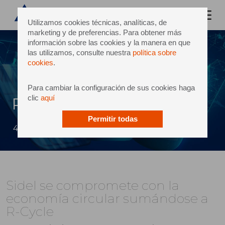
Utilizamos cookies técnicas, analíticas, de
marketing y de preferencias. Para obtener más
información sobre las cookies y la manera en que
las utilizamos, consulte nuestra
política sobre
cookies
.
Para cambiar la configuración de sus cookies haga
clic
aquí
R-Cycle
Permitir todas
4 octubre 2022
Sidel se compromete con la
economía circular sumándose a
R-Cycle