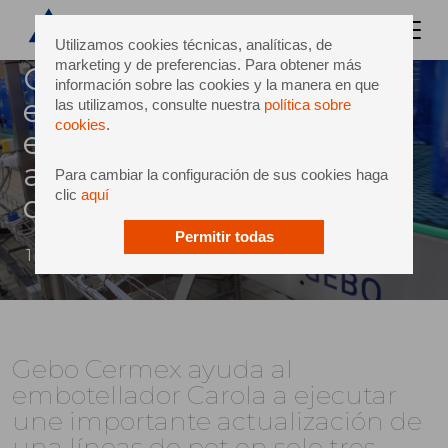
Utilizamos cookies técnicas, analíticas, de
marketing y de preferencias. Para obtener más
Gebo cermex ayuda al
información sobre las cookies y la manera en que
embotellador carola a
las utilizamos, consulte nuestra
política sobre
cookies
.
ejecutar une importante
actualización de una líneas
Para cambiar la configuración de sus cookies haga
clic
aquí
de pet en solo tres semanas
Permitir todas
1 mayo 2017
Gebo Cermex ayuda al
embotellador Carola a ejecutar
une importante actualización de
una líneas de pet en solo tres