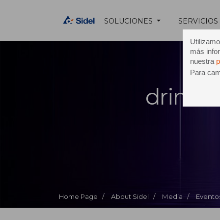
SOLUCIONES
SERVICIOS
Utilizamo
más infor
nuestra
p
Para camb
drinkte
Home Page /
About Sidel /
Media /
Evento