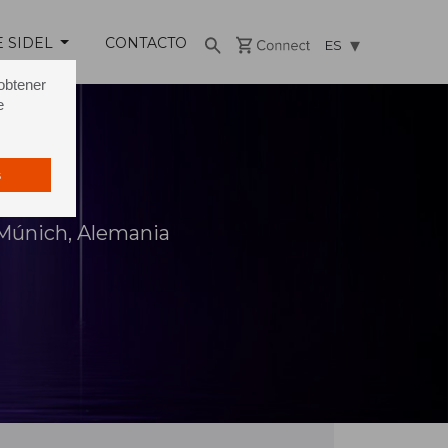
E SIDEL
CONTACTO
ES
 obtener
e
s
 Múnich, Alemania