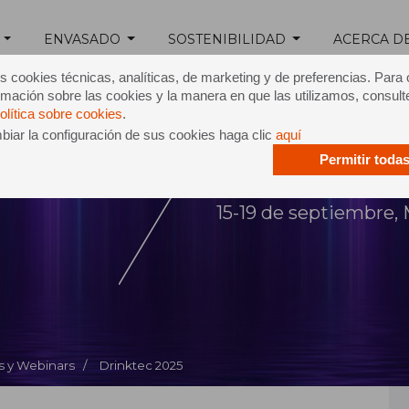
ENVASADO
SOSTENIBILIDAD
ACERCA D
s cookies técnicas, analíticas, de marketing y de preferencias. Para
mación sobre las cookies y la manera en que las utilizamos, consult
olítica sobre cookies
.
iar la configuración de sus cookies haga clic
aquí
Permitir toda
c 2025
15-19 de septiembre,
s y Webinars /
Drinktec 2025