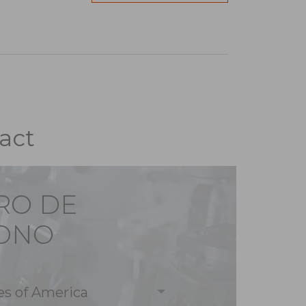
act
RO DE
ONO
es of America