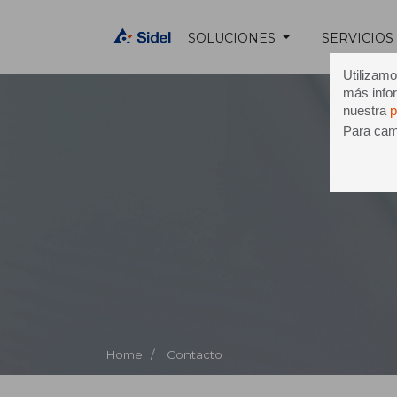
SOLUCIONES
SERVICIOS
Utilizamo
más infor
nuestra
p
Para camb
Co
Home /
Contacto