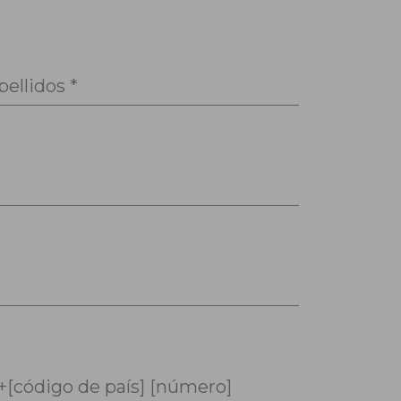
pellidos *
+[código de país] [número]