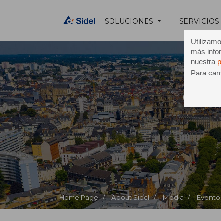
SOLUCIONES
SERVICIOS
Utilizamo
más infor
nuestra
p
Para camb
CFI
Home Page /
About Sidel /
Media /
Evento