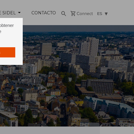
E SIDEL
CONTACTO
ES
 obtener
e
s