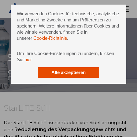
Wir verwenden Cookies für technische, analytische
und Marketing-Zwecke und um Präferenzen zu
speichern. Weitere Informationen über Cookies und
wie wir sie verwenden, finden Sie in
unserer
Cookie-Richtlinie
.
Um Ihre Cookie-Einstellungen zu ändern, klicken
StarLITE Still
Sie
hier
Geringeres Gewicht und höhere
Alle akzeptieren
Flaschenfestigkeit
StarLITE Still
Der StarLITE Still-Flaschenboden von Sidel ermöglicht
Reduzierung des Verpackungsgewichts und
eine
des Blasdrucks bei gleichzeitiger Erhöhung der