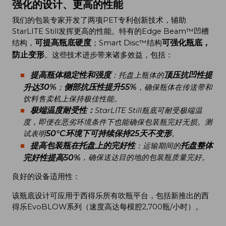
强化的设计、更高的性能
我们的包装专家开发了两项PET专利创新技术，辅助
StarLITE Still发挥更高的性能。特有的Edge Beam™凹槽
可提高瓶底硬度
可强化瓶底，
结构，
；Smart Disc™结构
防止变形
。这些技术进步带来诸多效益，包括：
提高瓶体
稳定性和强度
顶压抗凹性提
：托盘上瓶体的
30%
侧部抗压性提升55%
升达
；
，确保瓶体在传送带和
饮料售卖机上保持极佳性能。
极端温度耐受性：
StarLITE Still瓶底可耐受极端温
度，即便在恶劣环境条件下也能确保包装瓶完好无损。测
50
°C
环境下可持续保持25
天不
变形
试表明
。
提高包装瓶在托
盘上的完好性
托
盘整体
：运输期间的
完好性提高50%
，确保送达目的地的包装瓶质量完好。
良好的设备适用性：
该瓶底设计可应用于西得乐所有吹瓶平台，包括新推出的西
得乐EvoBLOW系列（速度高达每模腔2,700瓶/小时）。