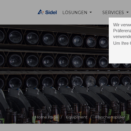
LÖSUNGEN
SERVICES
Wir verw
Präferenz
verwende
Um Ihre 
Home Page /
Equipment /
Flaschenspüler /