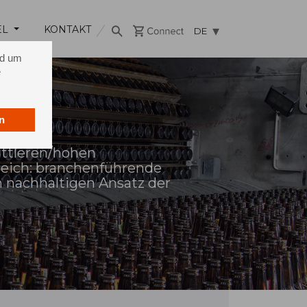
EL
KONTAKT
DE
nd um
e
n
ittleren/hohen
eich: branchenführende
n nachhaltigen Ansatz der