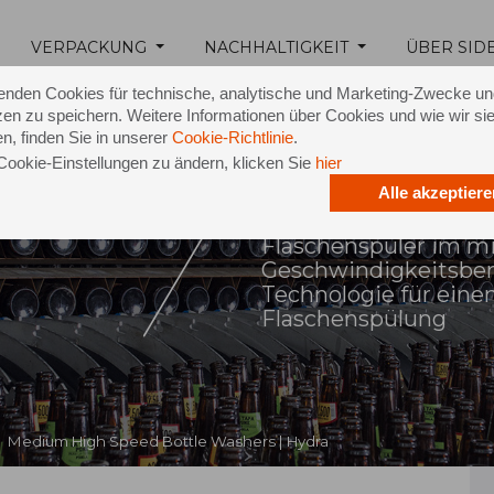
VERPACKUNG
NACHHALTIGKEIT
ÜBER SID
enden Cookies für technische, analytische und Marketing-Zwecke u
en zu speichern. Weitere Informationen über Cookies und wie wir si
n, finden Sie in unserer
Cookie-Richtlinie
.
Cookie-Einstellungen zu ändern, klicken Sie
hier
Hydra
Alle akzeptiere
Flaschenspüler im m
Geschwindigkeitsber
Technologie für eine
Flaschenspülung
Medium High Speed Bottle Washers | Hydra