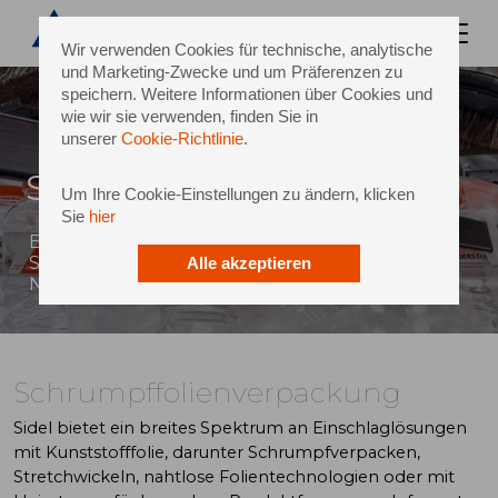
Wir verwenden Cookies für technische, analytische
und Marketing-Zwecke und um Präferenzen zu
speichern. Weitere Informationen über Cookies und
wie wir sie verwenden, finden Sie in
unserer
Cookie-Richtlinie
.
Schrumpffolienverpackung
Um Ihre Cookie-Einstellungen zu ändern, klicken
Sie
hier
Einschlaglösungen mit Schrumpf- oder
Stretchfolie, die hohe Kosteneinsparungen und
Alle akzeptieren
Nachhaltigkeitsvorteile bieten.
Schrumpffolienverpackung
Sidel bietet ein breites Spektrum an Einschlaglösungen
mit Kunststofffolie, darunter Schrumpfverpacken,
Stretchwickeln, nahtlose Folientechnologien oder mit